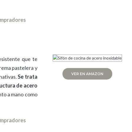
compradores
esistente que te
crema pastelera y
VER EN AMAZON
nativas.
Se trata
ructura de acero
nto a mano como
compradores