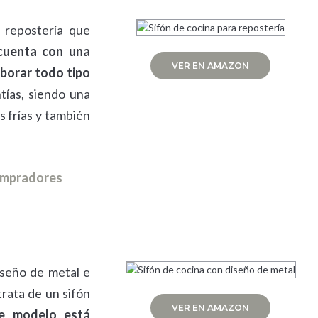
 repostería que
cuenta con una
VER EN AMAZON
aborar todo tipo
tías, siendo una
s frías y también
compradores
iseño de metal e
trata de un sifón
VER EN AMAZON
e modelo está