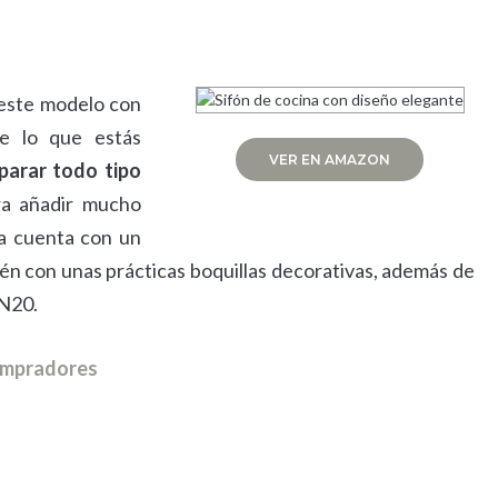
d este modelo con
te lo que estás
VER EN AMAZON
eparar todo tipo
ra añadir mucho
na cuenta con un
én con unas prácticas boquillas decorativas, además de
 N20.
compradores