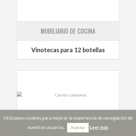
MOBILIARIO DE COCINA
Vinotecas para 12 botellas
Utilizamos cookies para mejorar la experiencia de navegación de
MOBILIARIO DE COCINA
nuestros usuarios.
Leer más
Aceptar