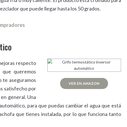
agua fría o muy caliente. El producto está cromado para
ezclador que puede llegar hasta los 50 grados.
compradores
tico
mejoras respecto
ro que queremos
ro te aseguramos
VER EN AMAZON
ás satisfecho por
 en general. Una
 automático, para que puedas cambiar el agua que está
cachofa que tienes instalada, por lo que funciona tanto